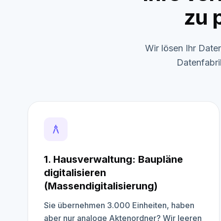
zu 
Wir lösen Ihr Date
Datenfabri
architecture
1. Hausverwaltung: Baupläne
digitalisieren
(Massendigitalisierung)
Sie übernehmen 3.000 Einheiten, haben
aber nur analoge Aktenordner? Wir leeren