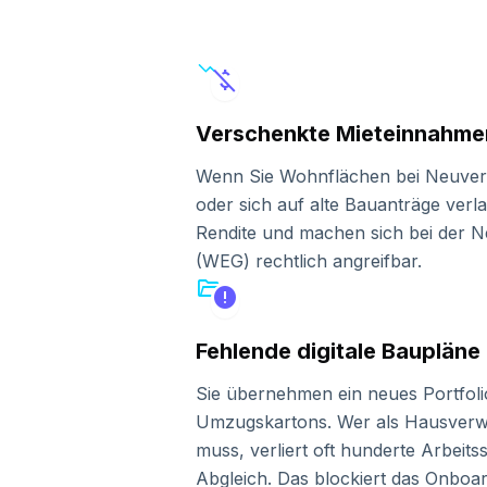
trending_down
money_off
Verschenkte Mieteinnahme
Wenn Sie Wohnflächen bei Neuver
oder sich auf alte Bauanträge verla
Rendite und machen sich bei der
(WEG) rechtlich angreifbar.
folder_open
error
Fehlende digitale Baupläne
Sie übernehmen ein neues Portfol
Umzugskartons. Wer als Hausverwal
muss, verliert oft hunderte Arbeit
Abgleich. Das blockiert das Onboar