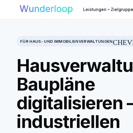
Leistungen
Zielgrupp
expand_more
CHEV
FÜR HAUS- UND IMMOBILIENVERWALTUNGEN
Hausverwaltu
Baupläne
digitalisieren 
industriellen