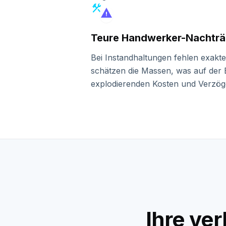
construction
warning
Teure Handwerker-Nachtr
Bei Instandhaltungen fehlen exakt
schätzen die Massen, was auf der 
explodierenden Kosten und Verzög
Ihre ve