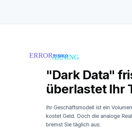
ERROR
WARNING
RISIKO
"Dark Data" fr
überlastet Ihr
Ihr Geschäftsmodell ist ein Volume
kostet Geld. Doch die analoge Real
bremst Sie täglich aus: