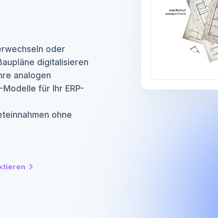
terwechseln oder
aupläne digitalisieren
Ihre analogen
-Modelle für Ihr ERP-
eteinnahmen ohne
chevron_right
ktieren