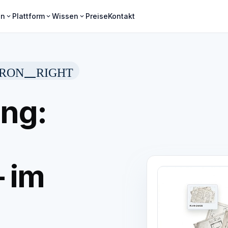
en
Plattform
Wissen
Preise
Kontakt
expand_more
expand_more
expand_more
RON_RIGHT
ng:
– im