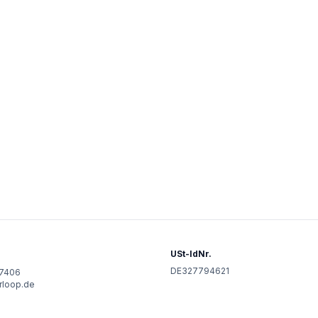
USt-IdNr.
DE327794621
97406
rloop.de