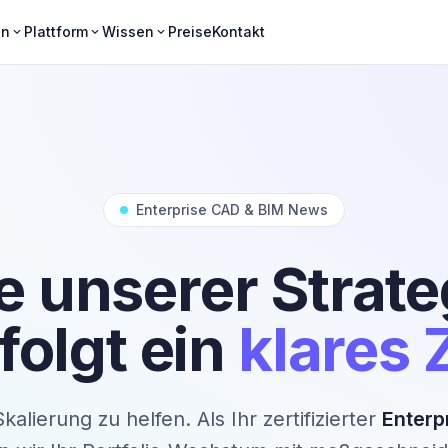
en
Plattform
Wissen
Preise
Kontakt
expand_more
expand_more
expand_more
Enterprise CAD & BIM News
e unserer Strate
folgt ein
klares Z
kalierung zu helfen. Als Ihr zertifizierter
Enterp