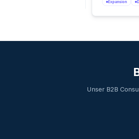
Expansion
B
Unser B2B Consul