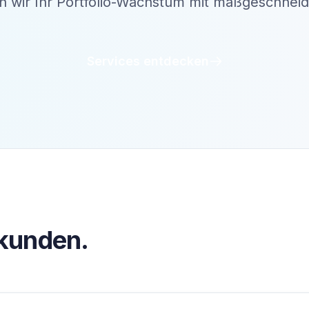
en wir Ihr Portfolio-Wachstum mit maßgeschnei
Services entdecken
kunden.