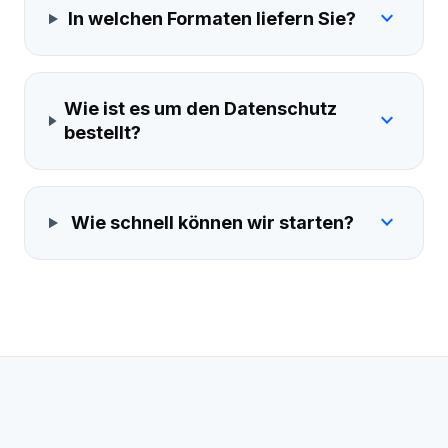
expand_more
In welchen Formaten liefern Sie?
Wie ist es um den Datenschutz
expand_more
bestellt?
expand_more
Wie schnell können wir starten?