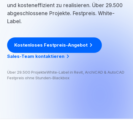
und kosteneffizient zu realisieren. Über 29.500
abgeschlossene Projekte. Festpreis. White-
Label.
chevron_right
Kostenloses Festpreis-Angebot
chevron_right
Sales-Team kontaktieren
Über 29.500 Projekte
White-Label in Revit, ArchiCAD & AutoCAD
Festpreis ohne Stunden-Blackbox