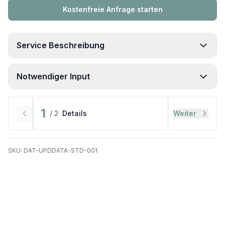
Kostenfreie Anfrage starten
Service Beschreibung
Notwendiger Input
Der Startpunkt Ihre Datenbasis
1
/
2
Details
Weiter
Der Takt Update-Intervall & neue Quellen
SKU:
DAT-UPDDATA-STD-001
Das Ziel Ihre Berichte
Der direkte Draht Ihr Ansprechpartner