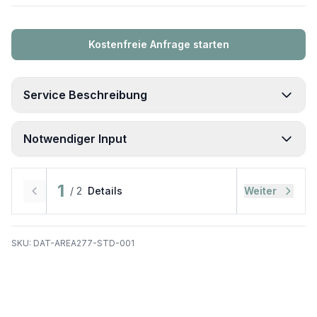
Kostenfreie Anfrage starten
Service Beschreibung
Notwendiger Input
Qualität des Originals
1
/
2
Details
Weiter
Nutzung der Räume
SKU:
DAT-AREA277-STD-001
Wunschformat